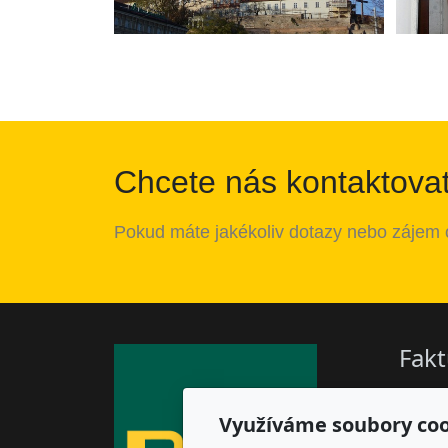
Chcete nás kontaktova
Pokud
m
á
te
jak
é
koliv
dotazy
nebo
z
á
jem
Fakt
Paulín 
Příkop
Využíváme soubory coo
602 0