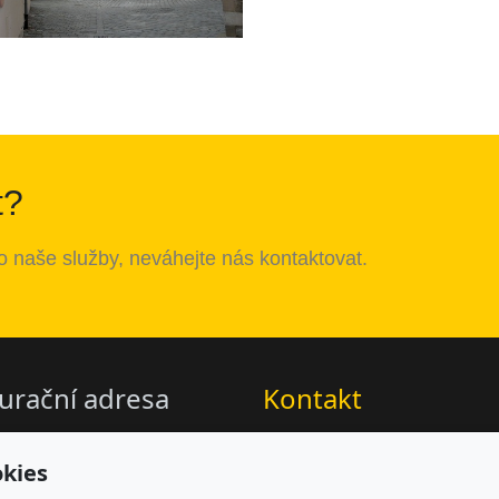
t?
o
na
š
e
slu
ž
by
,
nev
á
hejte
n
á
s
kontaktovat
.
urační adresa
Kontakt
CZ, s.r.o.
paulin@paulin.cz
 843/4, Brno-Zábrdovice
+420 777 241 998
kies
0 Brno