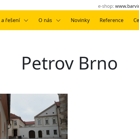
e-shop:
www.barvir
 a řešení
O nás
Novinky
Reference
Ce
Petrov Brno