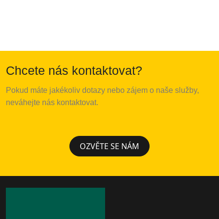
Chcete nás kontaktovat?
Pokud
m
á
te
jak
é
koliv
dotazy
nebo
z
á
jem
o
na
š
e
slu
ž
by
,
nev
á
hejte
n
á
s
kontaktovat
.
OZVĚTE SE NÁM