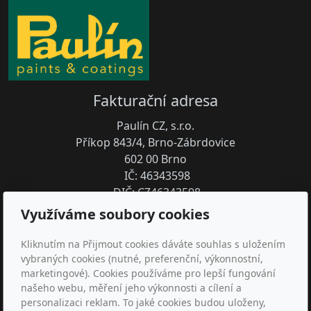
Fakturační adresa
Paulín CZ, s.r.o.
Příkop 843/4, Brno-Zábrdovice
602 00 Brno
IČ: 46343598
DIČ: CZ46343598
Využíváme soubory cookies
PRODEJNY:
Brno (Svatopetrská 35/7)
Kliknutím na Přijmout cookies dáváte souhlas s uložením
Zlín (Nábřeží 455)
vybraných cookies (nutné, preferenční, výkonnostní,
marketingové). Cookies používáme pro lepší fungování
Kontakt
našeho webu, měření jeho výkonnosti a cílení a
personalizaci reklam. To jaké cookies budou uloženy,