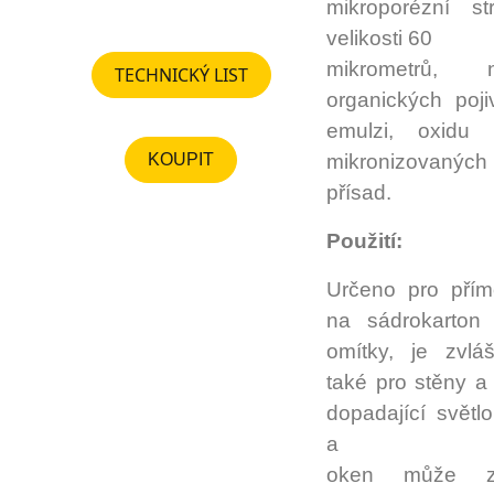
mikroporézní st
velikosti 60
mikrometrů,
TECHNICKÝ LIST
organických poj
emulzi, oxidu ti
KOUPIT
mikronizovanýc
přísad.
Použití:
Určeno pro přím
na sádrokarton
omítky, je zvlá
také pro stěny a 
dopadající světl
a
oken může zv