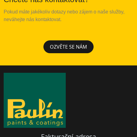
Pokud
m
á
te
jak
é
koliv
dotazy
nebo
z
á
jem
o
na
š
e
slu
ž
by
,
nev
á
hejte
n
á
s
kontaktovat
.
OZVĚTE SE NÁM
Fakturační adresa