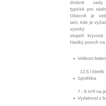
drobné vady 
typické pro sádr
Obecně je vel
tam, kde je vyža
vysoký
stupeň kryvosti
hladký povrch na
Velikost
12,5 l kbelík
Spot
7 - 9 m²/l na 
Vydatnost 