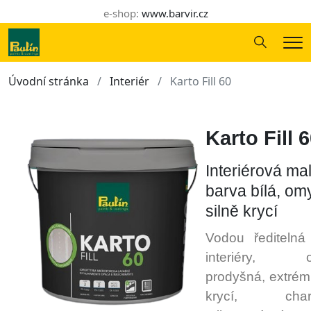
e-shop:
www.barvir.cz
Hledání
Me
Úvodní stránka
Interiér
Karto Fill 60
Karto Fill 
Interiérová ma
barva bílá, om
silně krycí
Vodou ředitelná
interiéry, om
prodyšná, extré
krycí, charakt