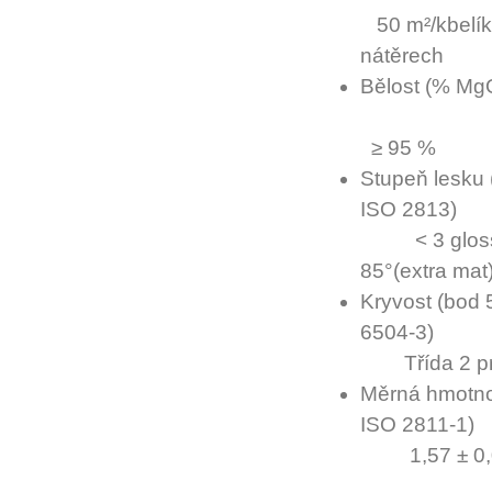
50 m²/kbelí
nátěrech
Bělost (
≥ 95 %
Stupeň lesku
ISO 2
< 3 gloss 
85°(extra mat
Kryvost (bod 
650
Třída 2 pro
Měrná hmotno
ISO 28
1,57 ± 0,0