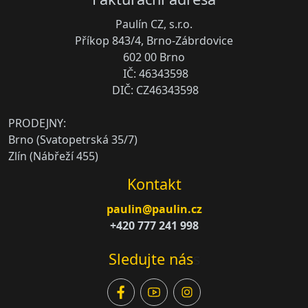
Paulín CZ, s.r.o.
Příkop 843/4, Brno-Zábrdovice
602 00 Brno
IČ: 46343598
DIČ: CZ46343598
PRODEJNY:
Brno (Svatopetrská 35/7)
Zlín (Nábřeží 455)
Kontakt
paulin@paulin.cz
+420 777 241 998
Sledujte nás
s