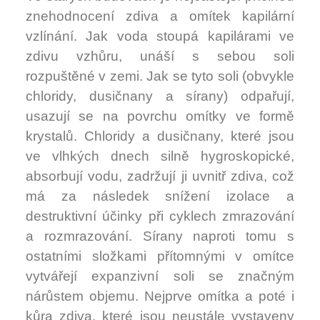
znehodnocení zdiva a omítek kapilární
vzlínání. Jak voda stoupá kapilárami ve
zdivu vzhůru, unáší s sebou soli
rozpuštěné v zemi. Jak se tyto soli (obvykle
chloridy, dusičnany a sírany) odpařují,
usazují se na povrchu omítky ve formě
krystalů. Chloridy a dusičnany, které jsou
ve vlhkých dnech silně hygroskopické,
absorbují vodu, zadržují ji uvnitř zdiva, což
má za následek snížení izolace a
destruktivní účinky při cyklech zmrazování
a rozmrazování. Sírany naproti tomu s
ostatními složkami přítomnými v omítce
vytvářejí expanzivní soli se značným
nárůstem objemu. Nejprve omítka a poté i
kůra zdiva, které jsou neustále vystaveny