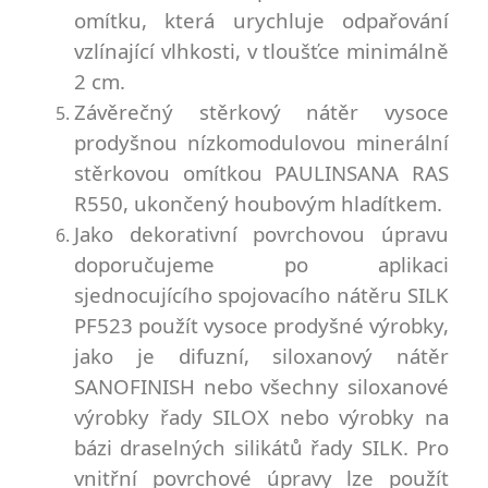
omítku, která urychluje odpařování
vzlínající
vlhkosti, v tloušťce minimálně
2 cm.
Závěrečný stěrkový nátěr vysoce
prodyšnou nízkomodulovou minerální
stěrkovou omítkou PAULINSANA RAS
R550,
ukončený houbovým hladítkem.
Jako dekorativní povrchovou úpravu
doporučujeme po aplikaci
sjednocujícího spojovacího nátěru SILK
PF523 použít
vysoce prodyšné výrobky,
jako je difuzní, siloxanový nátěr
SANOFINISH nebo všechny siloxanové
výrobky řady SILOX
nebo výrobky na
bázi draselných silikátů řady SILK. Pro
vnitřní povrchové úpravy lze použít