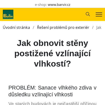
e-shop:
www.barvir.cz
Hledání
Me
Úvodní stránka
Řešení problémů pro exteriér
Jak o
Jak obnovit stěny
postižené vzlínající
vlhkostí?
PROBLÉM: Sanace vlhkého zdiva v
důsledku vzlínající vlhkosti
Ve starých budovách je nejčastější příčinou