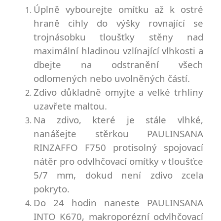
Úplně vybourejte omítku až k ostré
hraně cihly do výšky rovnající se
trojnásobku tloušťky stěny nad
maximální hladinou
vzlínající vlhkosti a
dbejte na odstranění všech
odlomených nebo uvolněných částí.
Zdivo důkladně omyjte a velké trhliny
uzavřete maltou.
Na zdivo, které je stále vlhké,
nanášejte stěrkou PAULINSANA
RINZAFFO F750 protisolný spojovací
nátěr pro
odvlhčovací omítky v tloušťce
5/7 mm, dokud není zdivo zcela
pokryto.
Do 24 hodin naneste PAULINSANA
INTO K670, makroporézní odvlhčovací