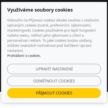
PRODEJNY:
Využíváme soubory cookies
Brno (Svatopetrská 35/7)
Zlín (Nábřeží 455)
Kliknutím na Přijmout cookies dáváte souhlas s uložením
vybraných cookies (nutné, preferenční, výkonnostní,
Kontakt
marketingové). Cookies používáme pro lepší fungování
našeho webu, měření jeho výkonnosti a cílení a
paulin@paulin.cz
personalizaci reklam. To jaké cookies budou uloženy,
+420 777 241 998
můžete svobodně rozhodnout pod tlačítkem Upravit
nastavení.
Sledujte nás
s
Prohlášení o cookies.
UPRAVIT NASTAVENÍ
ODMÍTNOUT COOKIES
© 2025
Paulín CZ, s.r.o.
|
Mapa webu
PŘIJMOUT COOKIES