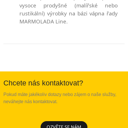
vysoce prodyšné (malířské
nebo
rustikální) výrobky na bázi vápna řady
MARMOLADA Line.
Chcete nás kontaktovat?
Pokud
m
á
te
jak
é
koliv
dotazy
nebo
z
á
jem
o
na
š
e
slu
ž
by
,
nev
á
hejte
n
á
s
kontaktovat
.
OZVĚTE SE NÁM